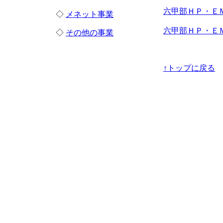
六甲部ＨＰ・ＥＭ
◇
メネット事業
六甲部ＨＰ・ＥＭ
◇
その他の事業
↑トップに戻る