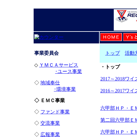
事業委員会
トップ
活動
◇
ＹＭＣＡサービス
・トップ
･ユース事業
2017～2018
◇
地域奉仕
･環境事業
2016～2017
◇ ＥＭＣ事業
六甲部ＨＰ・ＥＭ
◇
ファンド事業
第二回六甲部ＥＭ
◇
交流事業
六甲部ＨＰ・ＥＭ
◇
広報事業