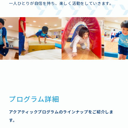
「ワッペン」はYMCA独自の基準をもとに、ワッペンテスト
一人ひとりが自信を持ち、楽しく活動をしていきます。
に合格すると付与されます。より詳細な内容については
こち
ら
をご参照ください。
より難易度の高いワッペン項目は
こちら
をご参照ください。
プログラム詳細
アクアティックプログラムのラインナップをご紹介しま
す。