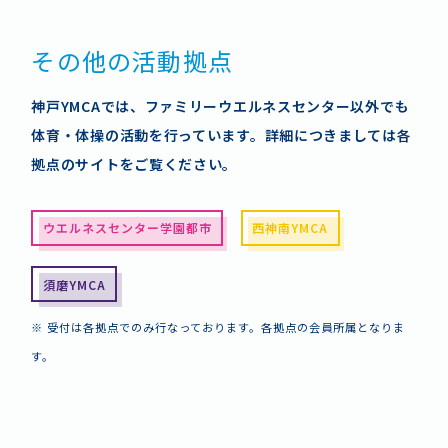
その他の活動拠点
6,840
6,840
神戸YMCAでは、ファミリーウエルネスセンター以外でも
体育・体操の活動を行っています。詳細につきましては各
拠点のサイトをご覧ください。
指定用品（ユニフォーム）
指定用品（ユニフォーム）
ウエルネスセンター学園都市
西神南YMCA
須磨YMCA
※ 受付は各拠点でのみ行なっております。各拠点の会員所属となりま
す。