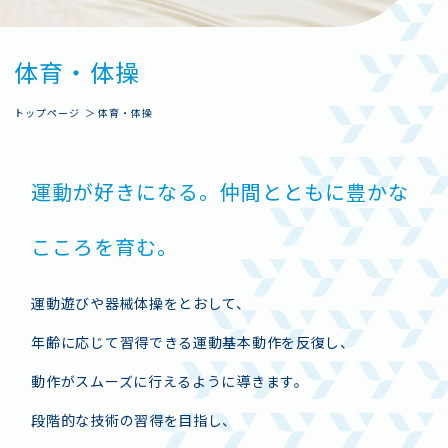
なし～カンガルー
ワッペン
伝いします。
横転
前転A (坂道)
後転A (坂道)
前転B (フラット)
後転B (フラット)
ブリッジ
壁のぼり倒立
壁倒立
伸膝後転
倒立前転A (瞬時倒立静止)
体
育
・
体
操
ぶらさがりA (順手10秒)
ぶらさがりB (ぶたのまるやき)
腕立て支持
開脚前転
開脚後転
足抜き前まわり
踏みこしおり
さかあがりB (ロイター板等使用)
側転
側転連続
年長～小学6年生
両足ふみきり
両足踏みとびこし
腕立てとびあがりおりA
腕立てとびあがり
前回りおり
さかあがりA (かべ等使用)
ぶらさがりC (腕角度90度)
腕立てスイング
さかあがりC (傾斜なし)
腕立て後転
ジムナスティックスB
トップページ
体育・体操
ヒョウ以上
ワッペン
とびあがり前転
足抜き後ろまわり
腕立てとびあがりおりB
開脚とびA (とび箱ヨコ)
開脚とびB (とび箱タテ)
台上前転B (伸膝)
閉脚とびA (とび箱ヨコ)
台上前転A
運
動
が
好
き
に
な
る
。
仲
間
と
と
も
に
豊
か
な
こ
こ
ろ
を
育
む
。
運動遊びや器械体操をとおして、
年齢に応じて習得できる運動基本動作を反復し、
チェック項目の各カラーは以下の種目です。
動作がスムーズに行えるように導きます。
マット
鉄棒
跳び箱
段階的な技術の習得を目指し、