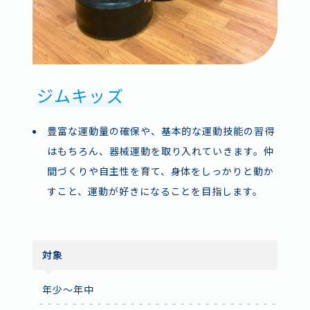
ジムキッズ
ジュニア体育
ジムナスティックス(体操)A
ジムナスティックス(体操)B
よくあるご質問
スタッフ採用
豊富な運動量の確保や、基本的な運動技能の習得
コーディネーション*を中心にプログラムを行い
ボランティア
お問い合わせ
ジムナスティックスA / Bでは、ワッペン毎にグループを
ジムナスティックスA / Bでは、ワッペン毎にグループを
はもちろん、器械運動を取り入れていきます。仲
適切な身のこなしを身につけます
決定し、参加者それぞれの進度に合わせた指導を行いま
決定し、参加者それぞれの進度に合わせた指導を行いま
施設情報・アクセス
プライバシーポリシー
す。
す。
間づくりや自主性を育て、身体をしっかりと動か
* 運動に必要な、リズム・バランス・連結・反応・定位・変
すこと、運動が好きになることを目指します。
換・識別の7つの能力
器械体操を通して発育、発達に応じた体力や運動
器械体操を通して発育、発達に応じた体力や運動
運動を通して、仲間づくりや自主性を育てます。
能力を高めます。
能力を高めます。
すべての運動やスポーツでうまく身体を使えるこ
グループで活動することにより社会性を身につけ
グループで活動することにより社会性を身につけ
対象
とを目指します。
ます。
ます。
年少～年中
「できた」喜びを共に実感することで、チャレン
「できた」喜びを共に実感することで、チャレン