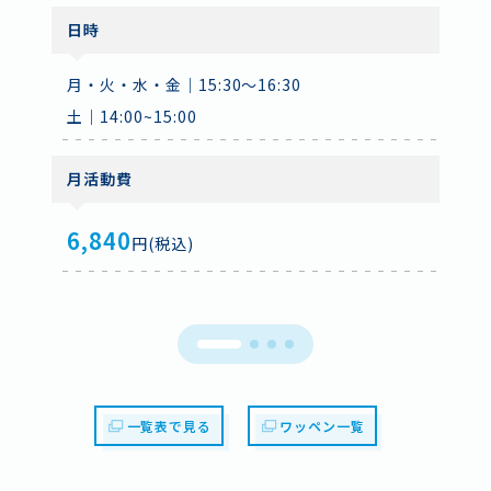
ジ精神や積極性を育みます。
ジ精神や積極性を育みます。
日時
月・火・水・金｜15:30～16:30
土｜14:00~15:00
月活動費
6,840
円(税込)
6,840
一覧表で見る
ワッペン一覧
指定用品（ユニフォーム）