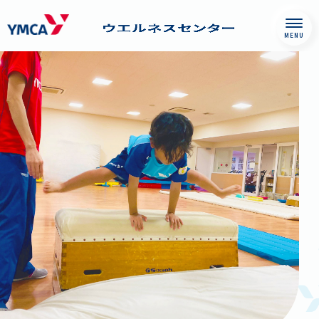
Skip
神戸YMCAファミリ
したい何かがみつ
ジムナスティックスプログラム一覧
ファミリーウエルネスセンターワッペン
to
ーウエルネスセン
かり、誰かとつな
一覧
content
ター
がる。私がよくな
プログラム
対象
る、かけがえのな
い場所。神戸YMCA
ファミリーウエル
ジムキッズ
年少～年中
ネスセンターで
は、ウエルネスと
いう領域から一人
ひとりを見つめ、
ジュニア体育
年長〜小学3年生
個々にあった
Wellness Life
ヒヨコ
リス
ウサギ
パンダ
モンキー
カモシカ
カンガルー
ヒョウ
トラ
ライオン
年長～小学6年生
Styleの形成をお手
ジムナスティックスA