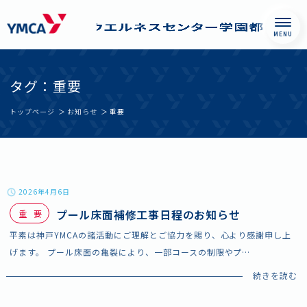
Skip
西神戸YMCAウエル
to
ネスセンター学園
タグ：重要
content
都市
トップページ
お知らせ
重要
2026年4月6日
プール床面補修工事日程のお知らせ
重要
平素は神戸YMCAの諸活動にご理解とご協力を賜り、心より感謝申し上
げます。 プール床面の亀裂により、一部コースの制限やプ
…