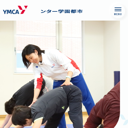
Skip
西神戸YMCAウエル
to
ネスセンター学園
content
都市