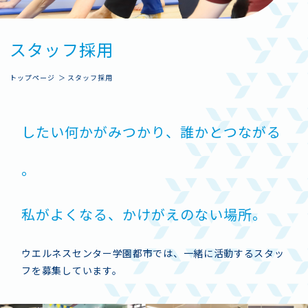
ス
タ
ッ
フ
採
用
トップページ
スタッフ採用
し
た
い
何
か
が
み
つ
か
り
、
誰
か
と
つ
な
が
る
。
私
が
よ
く
な
る
、
か
け
が
え
の
な
い
場
所
。
ウエルネスセンター学園都市では、一緒に活動するスタッ
フを募集しています。