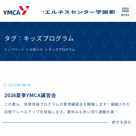
Skip
西神戸YMCAウエル
to
ネスセンター学園
タグ：キッズプログラム
content
都市
トップページ
お知らせ
キッズプログラム
2026年7月4日
2026夏季YMCA講習会
この夏も、体育体操プログラムの夏季講習会を開催します！凝縮された
日程でレベルアップを目指します。夏休みも思い切り運動を楽
…