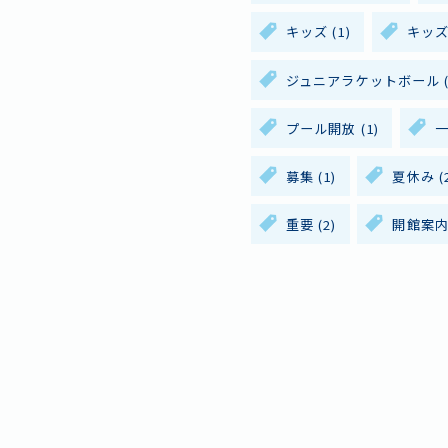
キッズ
(1)
キッ
ジュニアラケットボール
(
施設
プール開放
(1)
ス
募集
(1)
夏休み
(
重要
(2)
開館案