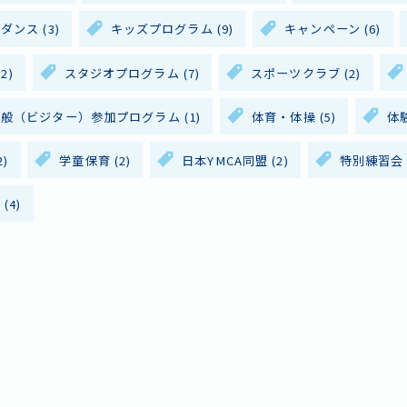
ズダンス
(3)
キッズプログラム
(9)
キャンペーン
(6)
2)
スタジオプログラム
(7)
スポーツクラブ
(2)
情報・アクセス
よくあるご質問
お問い合
一般（ビジター）参加プログラム
(1)
体育・体操
(5)
体
タッフ採用
ボランティア
プライバシー
2)
学童保育
(2)
日本YMCA同盟
(2)
特別練習会
内
(4)