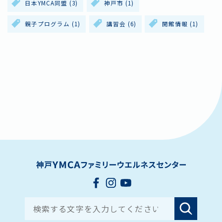
日本YMCA同盟
(3)
神戸市
(1)
親子プログラム
(1)
講習会
(6)
開館情報
(1)
Search for: