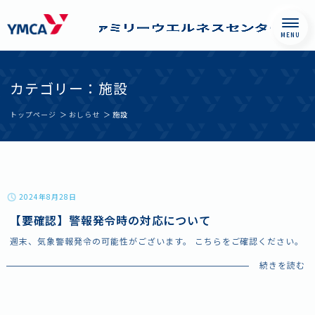
Skip
神戸YMCAファミリ
したい何かがみつ
to
ーウエルネスセン
かり、誰かとつな
カテゴリー：施設
content
ター
がる。私がよくな
トップページ
おしらせ
施設
る、かけがえのな
い場所。神戸YMCA
ファミリーウエル
ネスセンターで
2024年8月28日
は、ウエルネスと
【要確認】警報発令時の対応について
いう領域から一人
週末、気象警報発令の可能性がございます。 こちらをご確認ください。
ひとりを見つめ、
個々にあった
Wellness Life
Styleの形成をお手