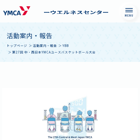
Skip
神戸YMCAファミリ
したい何かがみつ
活動案内・報告
to
ーウエルネスセン
かり、誰かとつな
content
ター
がる。私がよくな
トップページ
活動案内・報告
YBB
第27回 中・西日本YMCAユースバスケットボール大会
る、かけがえのな
い場所。神戸YMCA
ファミリーウエル
ネスセンターで
は、ウエルネスと
いう領域から一人
ひとりを見つめ、
個々にあった
Wellness Life
Styleの形成をお手