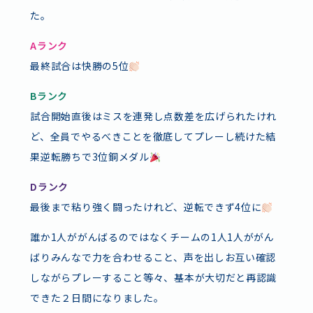
た。
Aランク
最終試合は快勝の5位
Bランク
試合開始直後はミスを連発し点数差を広げられたけれ
ど、全員でやるべきことを徹底してプレーし続けた結
よくあるご質問
スタッフ採用
果逆転勝ちで3位銅メダル
ボランティア
お問い合わせ
Dランク
施設情報・アクセス
プライバシーポリシー
最後まで粘り強く闘ったけれど、逆転できず4位に
誰か1人ががんばるのではなくチームの1人1人ががん
ばりみんなで力を合わせること、声を出しお互い確認
しながらプレーすること等々、基本が大切だと再認識
できた２日間になりました。