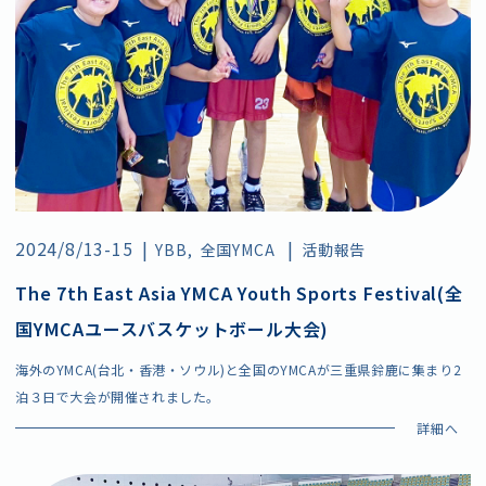
2024/8/13-15
|
|
YBB
全国YMCA
活動報告
The 7th East Asia YMCA Youth Sports Festival(全
よくあるご質問
スタッフ採用
国YMCAユースバスケットボール大会)
ボランティア
お問い合わせ
海外のYMCA(台北・香港・ソウル)と全国のYMCAが三重県鈴鹿に集まり2
施設情報・アクセス
プライバシーポリシー
泊３日で大会が開催されました。