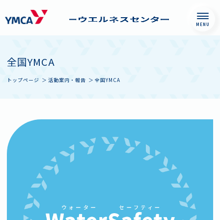
Skip
神戸YMCAファミリ
したい何かがみつ
to
ーウエルネスセン
かり、誰かとつな
全国YMCA
content
ター
がる。私がよくな
トップページ
活動案内・報告
全国YMCA
る、かけがえのな
い場所。神戸YMCA
ファミリーウエル
ネスセンターで
は、ウエルネスと
いう領域から一人
ひとりを見つめ、
個々にあった
Wellness Life
Styleの形成をお手