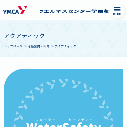
Skip
西神戸YMCAウエル
to
ネスセンター学園
アクアティック
content
都市
トップページ
活動案内・報告
アクアティック