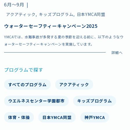
6月〜9月
|
アクアティック
キッズプログラム
日本YMCA同盟
ウォーターセーフティーキャンペーン2025
施設情報・アクセス
よくあるご質問
YMCAでは、水難事故が多発する夏の季節を迎える前に、以下のようなウ
お問い合わせ
スタッフ採用
ォーターセーフティーキャンペーンを実施しています。
ボランティア
プライバシーポリシー
プログラムで探す
すべてのプログラム
アクアティック
ウエルネスセンター学園都市
キッズプログラム
体育・体操
日本YMCA同盟
神戸YMCA