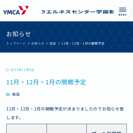
Skip
西神戸YMCAウエル
お知らせ
to
ネスセンター学園
content
都市
トップページ
お知らせ
施設
11月・12月・1月の開館予定
2025年11月9日
11月・12月・1月の開館予定
施設
11月・12月・1月の開館予定が決まりましたのでお知らせ致
します。