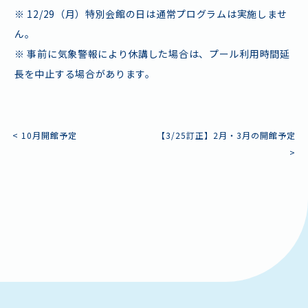
※ 12/29（月）特別会館の日は通常プログラムは実施しませ
ん。
※ 事前に気象警報により休講した場合は、プール利用時間延
長を中止する場合があります。
投
<
10月開館予定
【3/25訂正】2月・3月の開館予定
>
稿
ナ
ビ
ゲ
ー