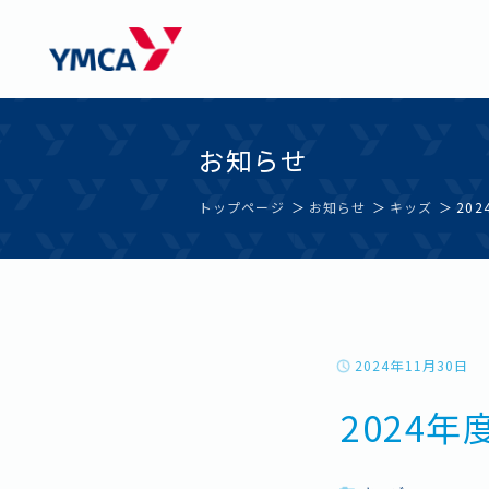
Skip
西神戸YMCAウエルネスセンター学園都市
to
お知らせ
content
トップページ
お知らせ
キッズ
20
2024年11月30日
2024