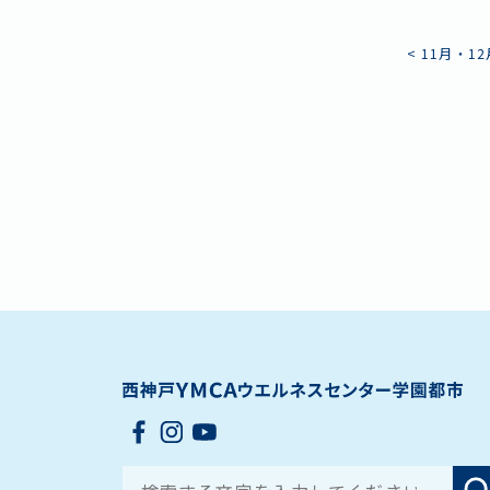
<
11月・1
投
稿
ナ
ビ
ゲ
ー
シ
ョ
Search for: