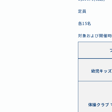
定員
各
15
名
対象および開催時
幼児キッズ
体操クラブ