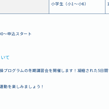
情報・アクセス
よくあるご質問
お問い合
小学生（小1～小6）
タッフ採用
ボランティア
プライバシー
：00～申込スタート
ついて
操プログラムの冬期講習会を開催します！凝縮された5日間
運動を楽しみましょう！