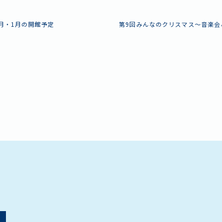
2月・1月の開館予定
第9回みんなのクリスマス～音楽会