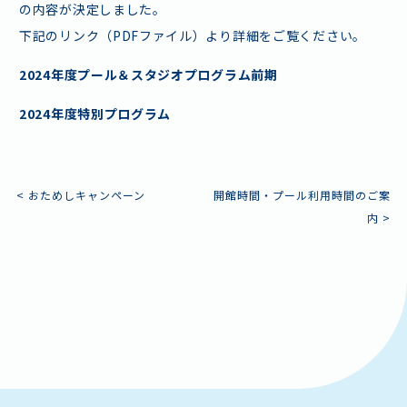
の内容が決定しました。
下記のリンク（PDFファイル）より詳細をご覧ください。
2024年度プール＆スタジオプログラム前期
2024年度特別プログラム
投
<
おためしキャンペーン
開館時間・プール利用時間のご案
内
>
稿
ナ
施設情報・アクセス
よくあるご質問
ビ
お問い合わせ
スタッフ採用
ゲ
ボランティア
プライバシーポリシー
ー