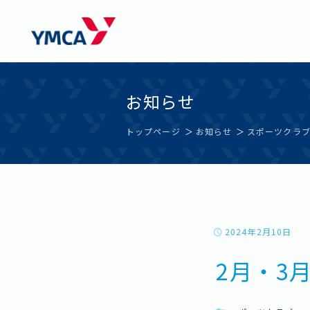
Skip
西神戸YMCAウエルネスセンター学園都市
to
お知らせ
content
トップページ
お知らせ
スポーツクラ
2024年2月10日
2月・3