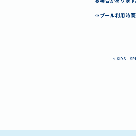
る場合があります
※プール利用時間
<
KIDS S
投
稿
ナ
ビ
ゲ