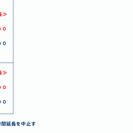
長≫
わせ
００
ポリシー
００
長≫
００
００
時間延長を中止す