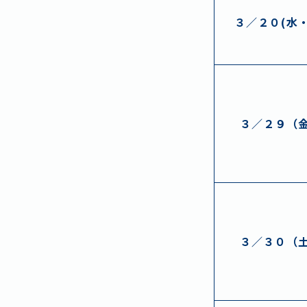
３／２
０
(
水・
３／２９（
３／３０（