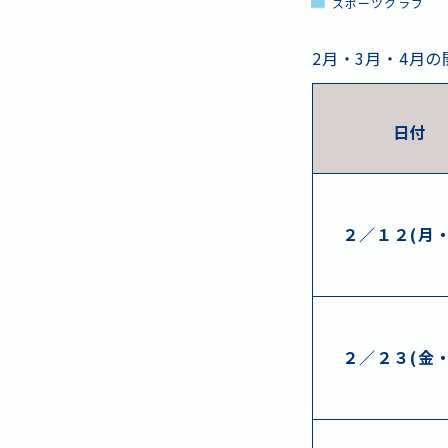
スポーツクラブ
2月・3月・4月
日付
２／１２(月・
２／２３(金・