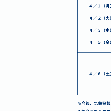
４／１（月
４／２（火
施設
４／３（水
ス
４／５（金
４／６（土
※
今後、気象警報