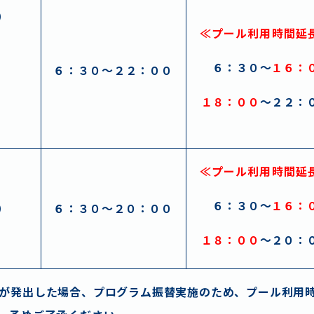
）
≪プール利用時間延
）
情報・アクセス
よくあるご質問
お問い合
６：３０～
１６：
６：３０～２２：００
）
タッフ採用
ボランティア
プライバシー
１８：００
～２２：
）
≪プール利用時間延
６：３０～
１６：
）
６：３０～２０：００
１８：００
～２０：
が発出した場合、プログラム振替実施のため、プール利用