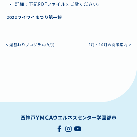
詳細：下記PDFファイルをご覧ください。
2022ワイワイまつり第一報
施設情報・アクセス
よくあるご質問
お問い合わせ
スタッフ採用
ボランティア
プライバシーポリシー
投
<
週替わりプログラム(9月)
9月・10月の開館案内
>
稿
ナ
ビ
ゲ
ー
シ