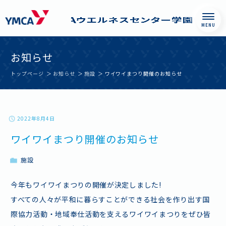
Skip
西神戸YMCAウエル
お知らせ
to
ネスセンター学園
content
都市
トップページ
お知らせ
施設
ワイワイまつり開催のお知らせ
2022年8月4日
ワイワイまつり開催のお知らせ
施設
今年もワイワイまつりの開催が決定しました!
すべての人々が平和に暮らすことができる社会を作り出す国
際協力活動・地域奉仕活動を支えるワイワイまつりをぜひ皆