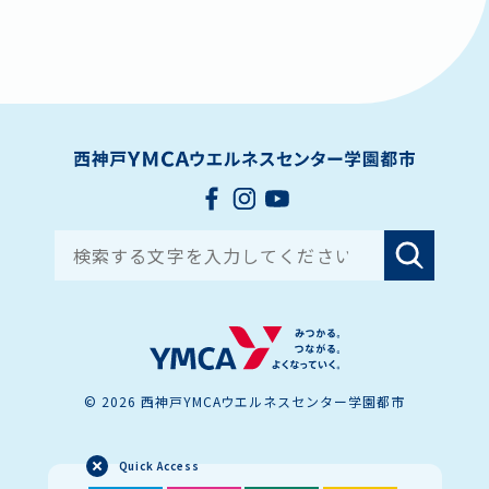
ボランティア
プライバシーポリシー
ビ
ゲ
ー
シ
ョ
Search for:
ン
© 2026 西神戸YMCAウエルネスセンター学園都市
Quick Access