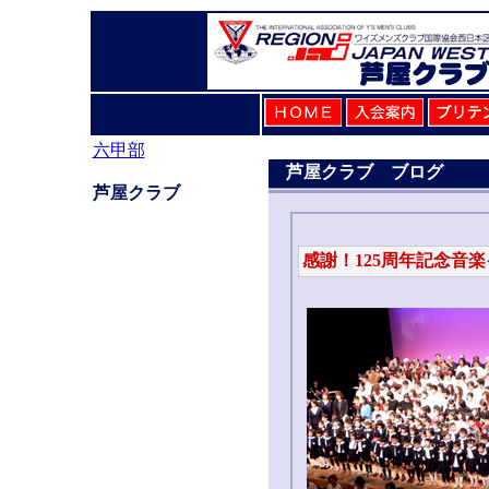
六甲部
芦屋クラブ ブログ
芦屋クラブ
感謝！125周年記念音