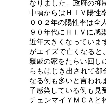
なりました。政府の抑
中頃からはＨＩＶ陽性
００２年の陽性率は全
９０年代にＨＩＶに感
近年大きくなっていま
がエイズで亡くなると
親戚の家をたらい回し
らもはじき出されて都
なる例も多いと言われ
子感染している例も見
チェンマイＹＭＣＡと