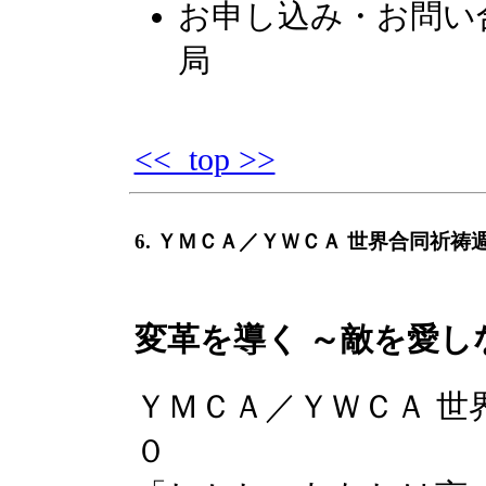
お申し込み・お問い
局
<< top >>
6. ＹＭＣＡ／ＹＷＣＡ 世界合同祈
変革を導く ～敵を愛し
ＹＭＣＡ／ＹＷＣＡ 世
０