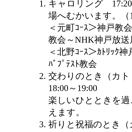
キャロリング 17:20ｽ
場へむかいます。（1
＜元町ｺｰｽ＞神戸教
教会～NHK神戸放送
＜北野ｺｰｽ＞ｶﾄﾘｯ
ﾊﾞﾌﾟﾃｽﾄ教会
交わりのとき（カ
18:00～19:00
楽しいひとときを過ごし
えます。
祈りと祝福のとき（