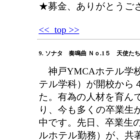
★募金、ありがとうご
<< top >>
9. ソナタ 奏鳴曲 Ｎｏ.1５ 天使
神戸YMCAホテル学
テル学科）が開校から
た。有為の人材を育ん
り、今も多くの卒業生
中です。先日、卒業生
ルホテル勤務）が、共