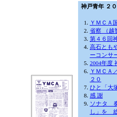
神戸青年 ２
ＹＭＣＡ
省察 （越
第４６回
高石とも
ーコンサ
2004年
ＹＭＣＡ
２０
ひと「大
感 謝
ソナタ 奏
し」を 