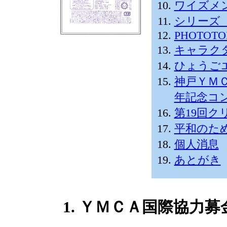
ワイズメ
シリーズ
PHOTOTO
キャラク
ひょうご
神戸ＹＭ
年記念コ
第19回
平和のた
個人消息
あとがき
1. ＹＭＣＡ国際協力