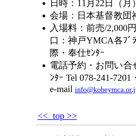
日時：11月22日（月）1
会場：日本基督教団
入場料：前売/2,000
口：神戸YMCA各ﾌﾞ
際・奉仕ｾﾝﾀｰ
電話予約・お問い合せ
ﾝﾀｰ Tel 078-241-720
e-mail
info@kobeymca.or.j
<< top >>