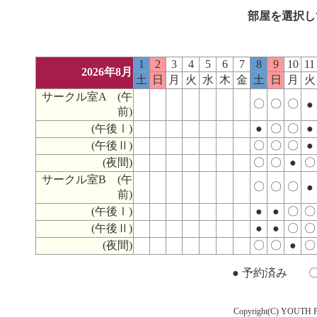
部屋を選択し
1
2
3
4
5
6
7
8
9
10
11
2026年8月
土
日
月
火
水
木
金
土
日
月
火
サークル室A (午
〇
〇
〇
●
前)
(午後Ⅰ)
●
〇
〇
●
(午後Ⅱ)
〇
〇
〇
●
(夜間)
〇
〇
●
〇
サークル室B (午
〇
〇
〇
●
前)
(午後Ⅰ)
●
●
〇
〇
(午後Ⅱ)
●
●
〇
〇
(夜間)
〇
〇
●
〇
●
予約済み
Copyright(C) YOUTH P